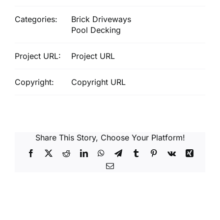
Categories:
Brick Driveways
Pool Decking
Project URL:
Project URL
Copyright:
Copyright URL
Share This Story, Choose Your Platform!
Facebook
X
Reddit
LinkedIn
WhatsApp
Telegram
Tumblr
Pinterest
Vk
Xing
Email