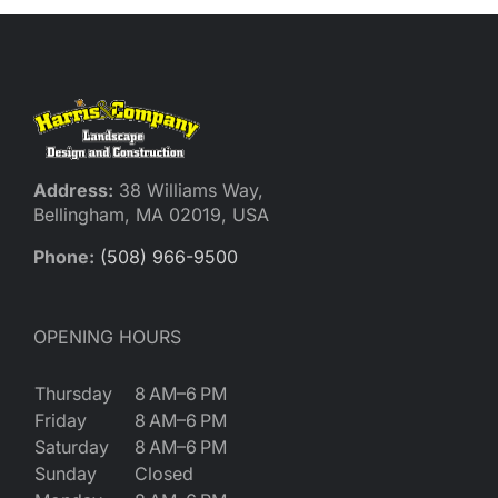
Address:
38 Williams Way,
Bellingham, MA 02019, USA
Phone:
(508) 966-9500
OPENING HOURS
Thursday
8 AM–6 PM
Friday
8 AM–6 PM
Saturday
8 AM–6 PM
Sunday
Closed