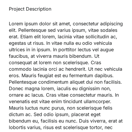
Reques
Project Description
Res
Lorem ipsum dolor sit amet, consectetur adipiscing
elit. Pellentesque sed varius ipsum, vitae sodales
erat. Etiam elit lorem, lacinia vitae sollicitudin ac,
Cont
egestas ut risus. In vitae nulla eu odio vehicula
ultrices in in ipsum. In porttitor lectus vel augue
faucibus, at viverra mauris bibendum. Ut
consequat at lorem non scelerisque. Cras
commodo lacinia orci ac hendrerit. Ut nec vehicula
eros. Mauris feugiat est eu fermentum dapibus.
Pellentesque condimentum aliquet dui non facilisis.
Donec magna lorem, iaculis eu dignissim non,
ornare ac lacus. Cras vitae consectetur mauris. In
venenatis est vitae enim tincidunt ullamcorper.
Mauris luctus nunc purus, non scelerisque felis
dictum ac. Sed odio ipsum, placerat eget
bibendum eu, facilisis eu nunc. Duis viverra, erat at
lobortis varius, risus est scelerisque tortor, nec